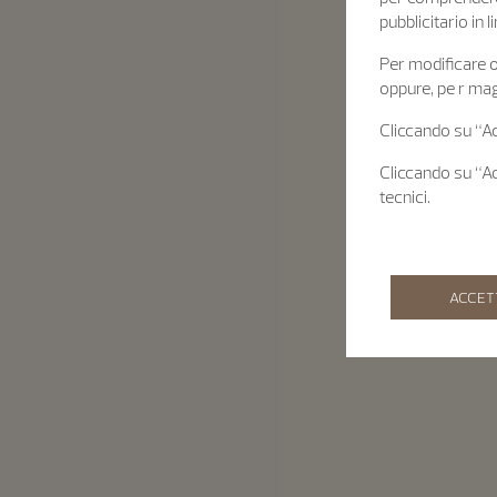
pubblicitario in
Per modificare o 
oppure, pe r mag
Cliccando su “Acc
Cliccando su “Acc
tecnici.
ACCET