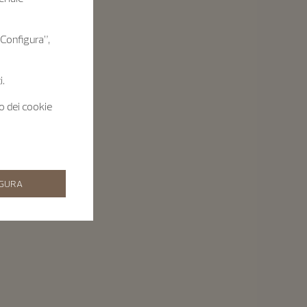
 “Configura”,
i.
zo dei cookie
IGURA