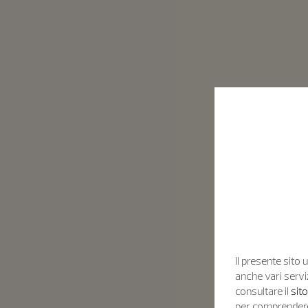
Il presente sito u
anche vari servi
consultare il
sit
per comprendere 