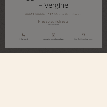
- Vergine
6007A/000G-H047 39 mm Oro bianco
Prezzo su richiesta
Tasse incluse
Informarsi
Appuntamento in boutique
Manifesti il suo interesse
Métiers d'Art
Omaggio Alla Volta Celeste - Vergine
6007A/000G-H047