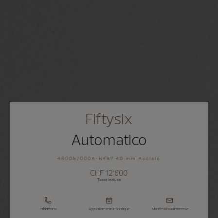
Fiftysix
Automatico
4600E/000A-B487 40 mm Acciaio
CHF 12’600
Tasse incluse
Informarsi
Appuntamento in boutique
Manifesti il suo interesse