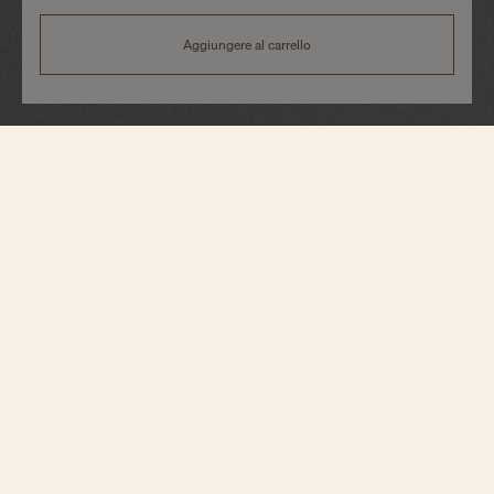
Aggiungere al carrello
Fiftysix
Automatico
4600E/000A-B487
Con uno stile rétro contemporaneo, questo orologio si ispira a un modello
risalente al 1956, referenza 6073. Il quadrante a settori e il cinturino blu
petrolio creano un elegante contrasto con la cassa in acciaio. Il fondello
squelette rivela una massa oscillante rialzata in oro 22 carati, ispirata alla
croce di Malta e le finiture eccezionali del movimento automatico.