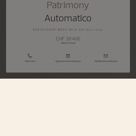
Patrimony
Automatico
85515/000R-B644 36,5 mm Oro rosa
CHF 38’400
Tasse incluse
Informarsi
Appuntamento in boutique
Manifesti il suo interesse
Patrimony
Automatico