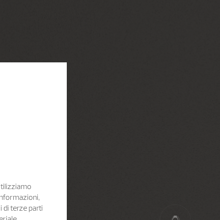
Utilizziamo
informazioni,
i di terze parti
eriale