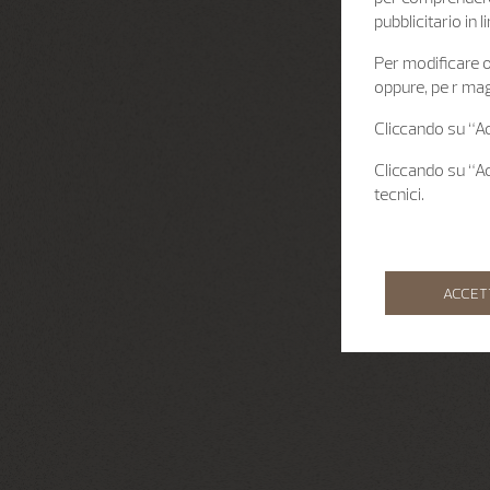
pubblicitario in
Per modificare o 
oppure, pe r mag
Cliccando su “Acc
Cliccando su “Acc
tecnici.
ACCET