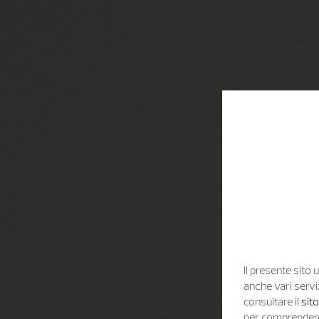
Il presente sito u
anche vari servi
consultare il
sit
per comprendere 