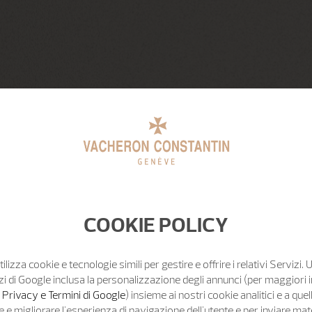
COOKIE POLICY
tilizza cookie e tecnologie simili per gestire e offrire i relativi Servizi. 
zi di Google inclusa la personalizzazione degli annunci (per maggiori 
o Privacy e Termini di Google
) insieme ai nostri cookie analitici e a quell
e migliorare l'esperienza di navigazione dell'utente e per inviare mat