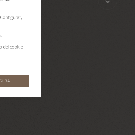
 “Configura”,
i.
zo dei cookie
IGURA