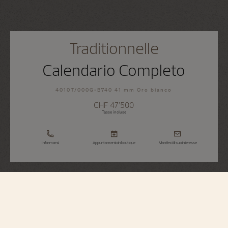
Traditionnelle
Calendario Completo
4010T/000G-B740 41 mm Oro bianco
CHF 47’500
Tasse incluse
Informarsi
Appuntamento in boutique
Manifesti il suo interesse