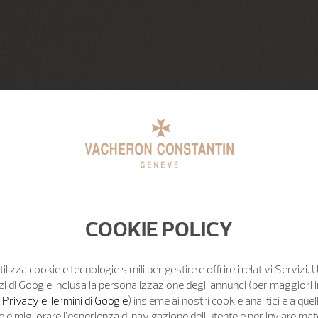
COOKIE POLICY
tilizza cookie e tecnologie simili per gestire e offrire i relativi Servizi. 
zi di Google inclusa la personalizzazione degli annunci (per maggiori 
o Privacy e Termini di Google
) insieme ai nostri cookie analitici e a quell
e migliorare l'esperienza di navigazione dell'utente e per inviare mat