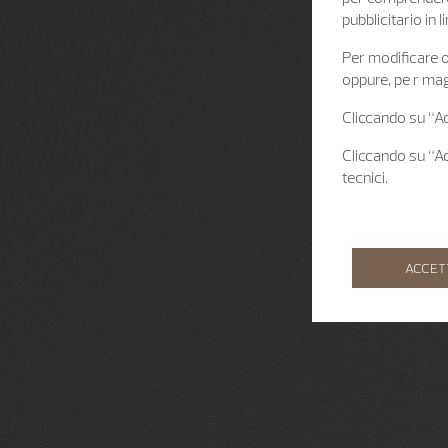
pubblicitario in
Per modificare o 
oppure, pe r mag
Cliccando su “Acc
Cliccando su “Acc
tecnici.
ACCET