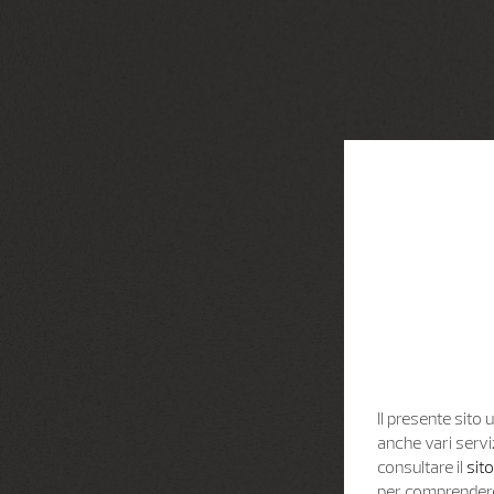
Il presente sito u
anche vari servi
consultare il
sit
per comprendere 