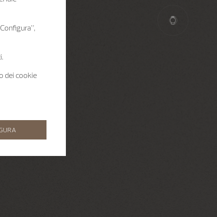
 “Configura”,
i.
zo dei cookie
IGURA