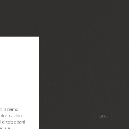
Utilizziamo
informazioni,
i di terze parti
eriale