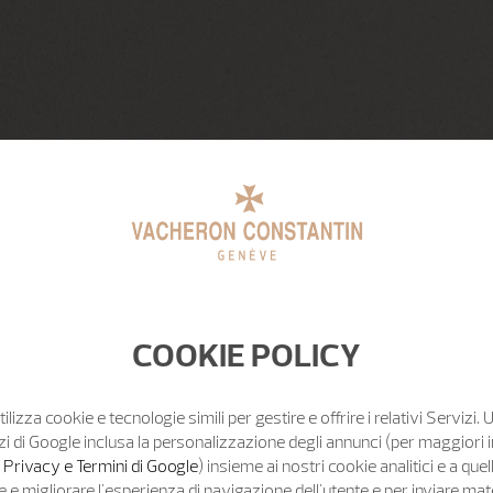
COOKIE POLICY
tilizza cookie e tecnologie simili per gestire e offrire i relativi Servizi. 
zi di Google inclusa la personalizzazione degli annunci (per maggiori 
o Privacy e Termini di Google
) insieme ai nostri cookie analitici e a quell
e migliorare l'esperienza di navigazione dell'utente e per inviare mat