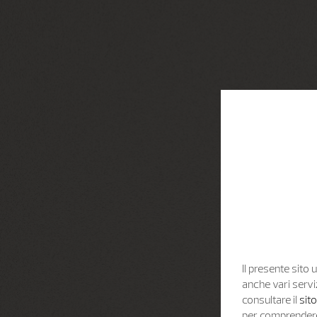
Il presente sito u
anche vari servi
consultare il
sit
per comprendere 