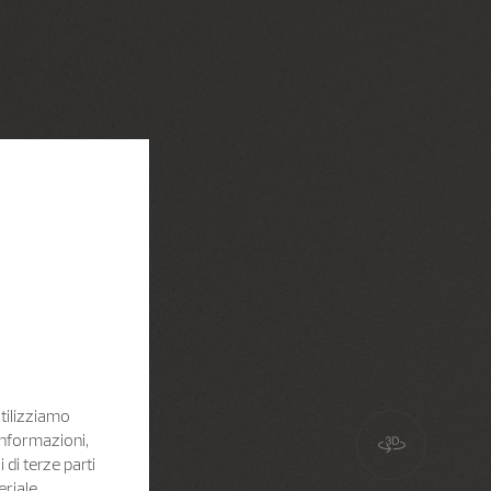
Utilizziamo
informazioni,
i di terze parti
eriale