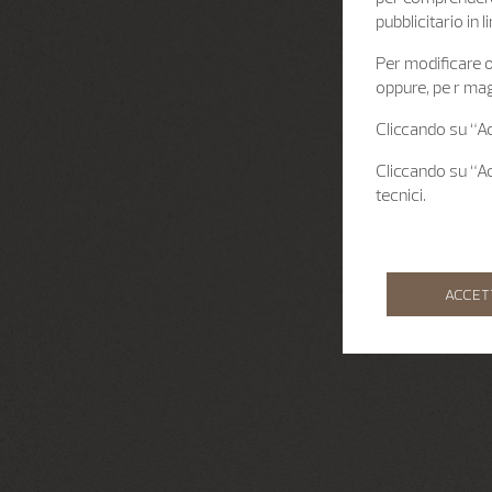
pubblicitario in
Per modificare o 
oppure, pe r mag
Cliccando su “Acc
Cliccando su “Acc
tecnici.
ACCET