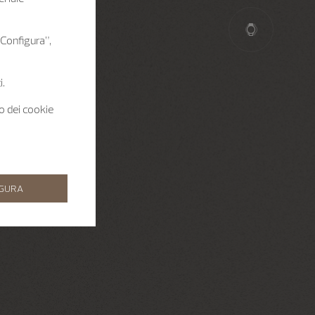
 “Configura”,
i.
zo dei cookie
IGURA