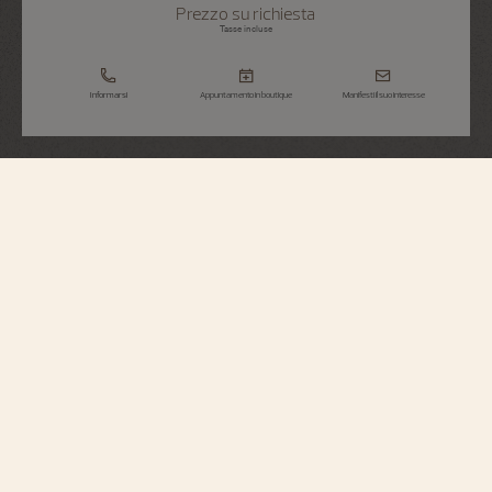
Prezzo su richiesta
Tasse incluse
Informarsi
Appuntamento in boutique
Manifesti il suo interesse
Métiers d'Art
Omaggio Agli Esploratori Naturalisti -
Stretto Di Magellano
7500U/000R-B992
Vacheron Constantin rende omaggio agli Esploratori della Natura con una
serie di 4 edizioni limitate da 10 esemplari ciascuna. Ispirata alla storia, all’arte