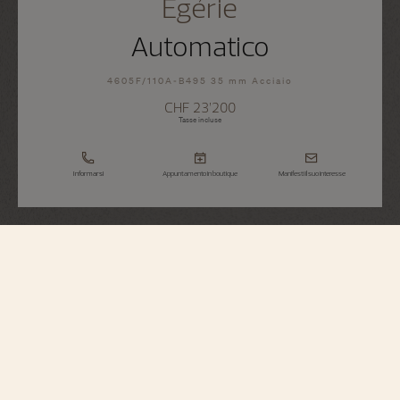
Égérie
Automatico
4605F/110A-B495 35 mm Acciaio
CHF 23’200
Tasse incluse
Informarsi
Appuntamento in boutique
Manifesti il suo interesse
Égérie
Automatico