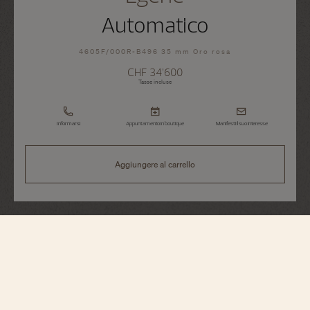
Automatico
4605F/000R-B496 35 mm Oro rosa
CHF 34’600
Tasse incluse
Informarsi
Appuntamento in boutique
Manifesti il suo interesse
Aggiungere al carrello
Égérie