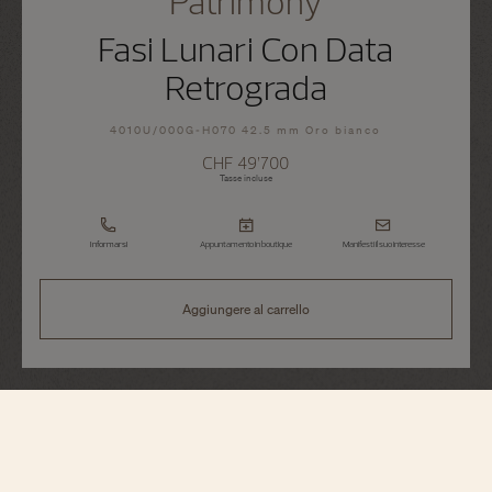
Patrimony
Fasi Lunari Con Data
Retrograda
4010U/000G-H070 42.5 mm Oro bianco
CHF 49’700
Tasse incluse
Informarsi
Appuntamento in boutique
Manifesti il suo interesse
Aggiungere al carrello