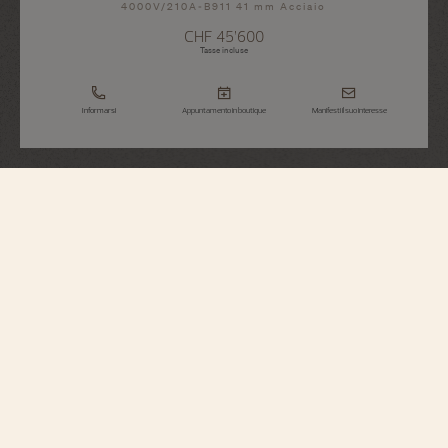
4000V/210A-B911 41 mm Acciaio
CHF 45’600
Tasse incluse
Informarsi
Appuntamento in boutique
Manifesti il suo interesse
Overseas
Fasi Lunari Con Data Retrograda
4000V/210A-B911
In equilibrio tra raffinatezza tecnica e ricerca di principi estetici, questo
orologio in acciaio dall’eleganza sportiva combina una complicazione