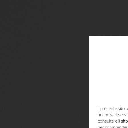
Il presente sito u
anche vari servi
consultare il
sit
per comprendere 