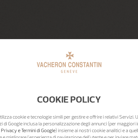
COOKIE POLICY
tilizza cookie e tecnologie simili per gestire e offrire i relativi Servizi. 
zi di Google inclusa la personalizzazione degli annunci (per maggiori 
o Privacy e Termini di Google
) insieme ai nostri cookie analitici e a quell
e migliorare l'esperienza di navigazione dell'utente e per inviare mat