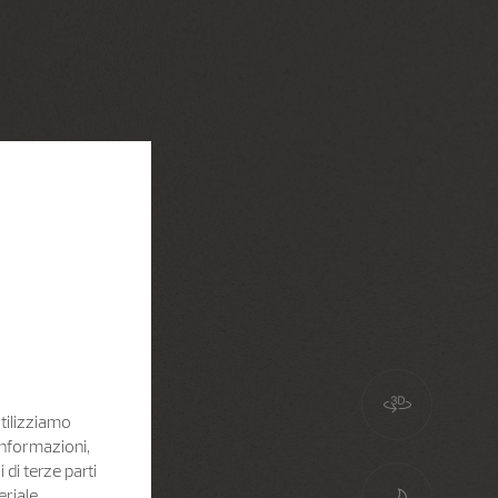
Utilizziamo
informazioni,
i di terze parti
eriale