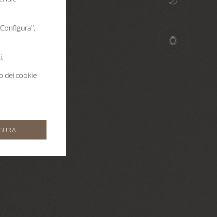
 “Configura”,
i.
zo dei cookie
IGURA