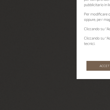
pubblicitario in
Per modificare o 
oppure, pe r mag
Cliccando su “Acc
Cliccando su “Acc
tecnici.
ACCET