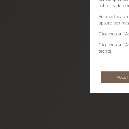
pubblicitario in
Per modificare o 
oppure, pe r mag
Cliccando su “Acc
Cliccando su “Acc
tecnici.
ACCET