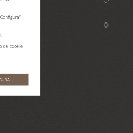
 “Configura”,
i.
zo dei cookie
IGURA