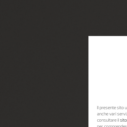
Il presente sito u
anche vari servi
consultare il
sit
per comprendere 