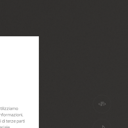
Utilizziamo
informazioni,
i di terze parti
eriale