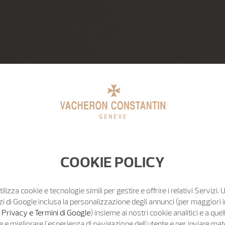
COOKIE POLICY
tilizza cookie e tecnologie simili per gestire e offrire i relativi Servizi. 
zi di Google inclusa la personalizzazione degli annunci (per maggiori 
o Privacy e Termini di Google
) insieme ai nostri cookie analitici e a quell
e migliorare l'esperienza di navigazione dell'utente e per inviare mat