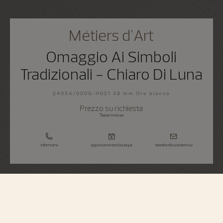
Métiers d'Art
Omaggio Ai Simboli
Tradizionali - Chiaro Di Luna
2405A/000G-H021 38 mm Oro bianco
Prezzo su richiesta
Tasse incluse
Informarsi
Appuntamento in boutique
Manifesti il suo interesse