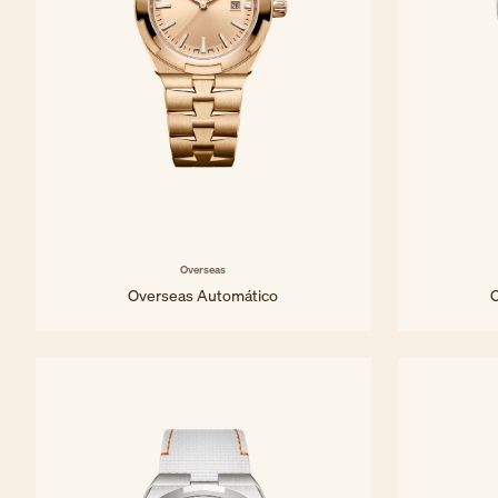
Overseas
Overseas Automático
34,5 mm - Oro rosa