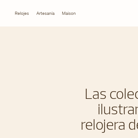
Relojes
Artesanía
Maison
Las cole
ilustr
relojera 