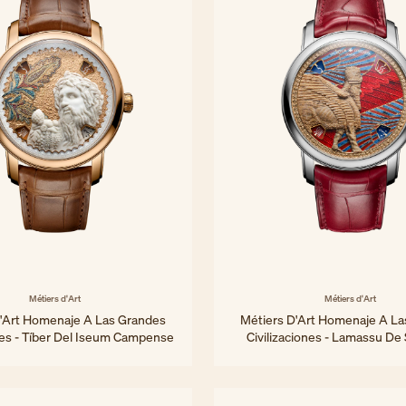
Métiers d'Art
Métiers d'Art
'Art Homenaje A Las Grandes
Métiers D'Art Homenaje A La
ones - Tíber Del Iseum Campense
Civilizaciones - Lamassu De 
42 mm - Oro rosa
42 mm - Oro blanco