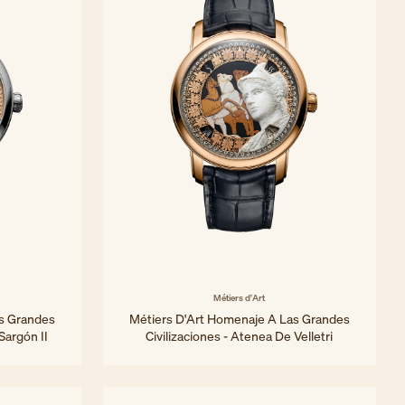
Métiers d'Art
s Grandes
Métiers D'Art Homenaje A Las Grandes
Sargón II
Civilizaciones - Atenea De Velletri
42 mm - Oro rosa