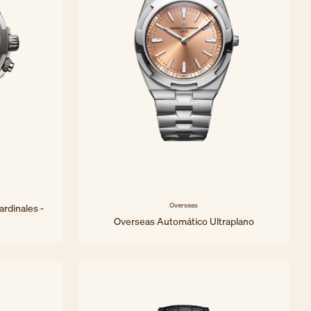
Overseas
rdinales -
Overseas Automático Ultraplano
39,5 mm - Platino