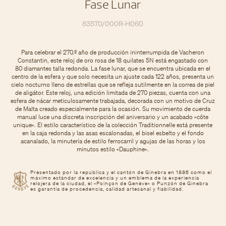
Fase Lunar
83570/000R-H060
Para celebrar el 270.º año de producción ininterrumpida de Vacheron
Constantin, este reloj de oro rosa de 18 quilates 5N está engastado con
80 diamantes talla redonda. La fase lunar, que se encuentra ubicada en el
centro de la esfera y que solo necesita un ajuste cada 122 años, presenta un
cielo nocturno lleno de estrellas que se refleja sutilmente en la correa de piel
de aligátor. Este reloj, una edición limitada de 270 piezas, cuenta con una
esfera de nácar meticulosamente trabajada, decorada con un motivo de Cruz
de Malta creado especialmente para la ocasión. Su movimiento de cuerda
manual luce una discreta inscripción del aniversario y un acabado «côte
unique». El estilo característico de la colección Traditionnelle está presente
en la caja redonda y las asas escalonadas, el bisel esbelto y el fondo
acanalado, la minutería de estilo ferrocarril y agujas de las horas y los
minutos estilo «Dauphine».
Presentado por la república y el cantón de Ginebra en 1886 como el
máximo estándar de excelencia y un emblema de la experiencia
relojera de la ciudad, el «Poinçon de Genève» o Punzón de Ginebra
es garantía de procedencia, calidad artesanal y fiabilidad.