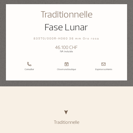
Traditionnelle
Fase Lunar
83570/000R-H060 36 mm Oro rosa
46.100 CHF
IVA incluido
Consultar
Cita en una boutique
Exprese su interés
Traditionnelle