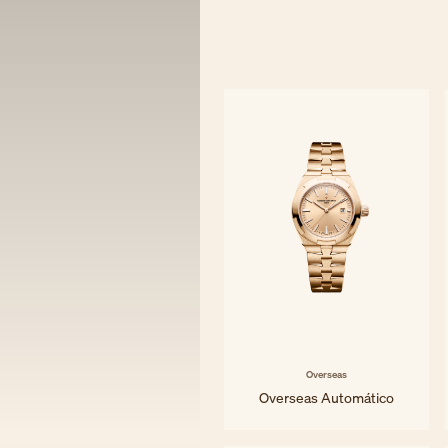
Overseas
Overseas Automático
34,5 mm - Oro rosa