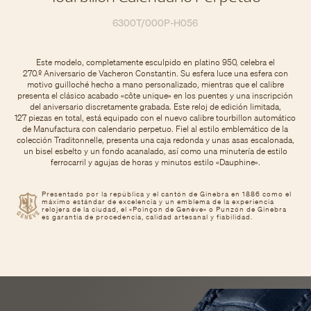
6300T/000P-H056
Este modelo, completamente esculpido en platino 950, celebra el
270.º Aniversario de Vacheron Constantin. Su esfera luce una esfera con
motivo guilloché hecho a mano personalizado, mientras que el calibre
presenta el clásico acabado «côte unique» en los puentes y una inscripción
del aniversario discretamente grabada. Este reloj de edición limitada,
127 piezas en total, está equipado con el nuevo calibre tourbillon automático
de Manufactura con calendario perpetuo. Fiel al estilo emblemático de la
colección Traditonnelle, presenta una caja redonda y unas asas escalonada,
un bisel esbelto y un fondo acanalado, así como una minutería de estilo
ferrocarril y agujas de horas y minutos estilo «Dauphine».
Presentado por la república y el cantón de Ginebra en 1886 como el
máximo estándar de excelencia y un emblema de la experiencia
relojera de la ciudad, el «Poinçon de Genève» o Punzón de Ginebra
es garantía de procedencia, calidad artesanal y fiabilidad.