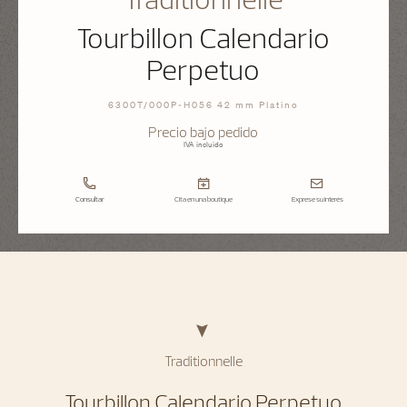
Tourbillon Calendario
Perpetuo
6300T/000P-H056 42 mm Platino
Precio bajo pedido
IVA incluido
Consultar
Cita en una boutique
Exprese su interés
Traditionnelle
Tourbillon Calendario Perpetuo