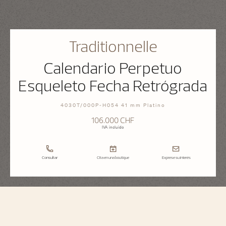
Traditionnelle
Calendario Perpetuo
Esqueleto Fecha Retrógrada
4030T/000P-H054 41 mm Platino
106.000 CHF
IVA incluido
Consultar
Cita en una boutique
Exprese su interés