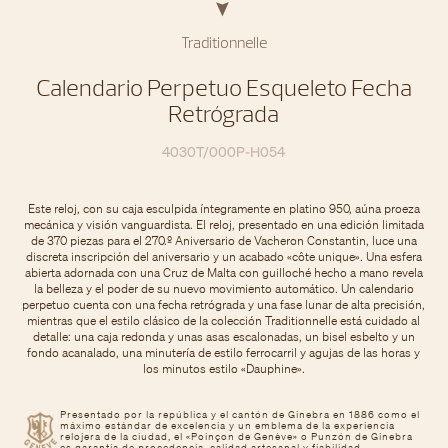
Traditionnelle
Calendario Perpetuo Esqueleto Fecha
Retrógrada
4030T/000P-H054
Este reloj, con su caja esculpida íntegramente en platino 950, aúna proeza
mecánica y visión vanguardista. El reloj, presentado en una edición limitada
de 370 piezas para el 270.º Aniversario de Vacheron Constantin, luce una
discreta inscripción del aniversario y un acabado «côte unique». Una esfera
abierta adornada con una Cruz de Malta con guilloché hecho a mano revela
la belleza y el poder de su nuevo movimiento automático. Un calendario
perpetuo cuenta con una fecha retrógrada y una fase lunar de alta precisión,
mientras que el estilo clásico de la colección Traditionnelle está cuidado al
detalle: una caja redonda y unas asas escalonadas, un bisel esbelto y un
fondo acanalado, una minutería de estilo ferrocarril y agujas de las horas y
los minutos estilo «Dauphine».
Presentado por la república y el cantón de Ginebra en 1886 como el
máximo estándar de excelencia y un emblema de la experiencia
relojera de la ciudad, el «Poinçon de Genève» o Punzón de Ginebra
es garantía de procedencia, calidad artesanal y fiabilidad.