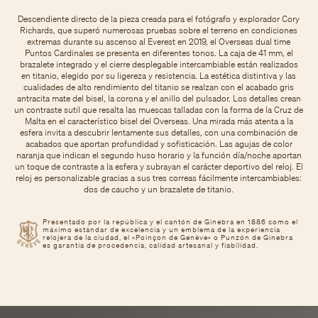
Descendiente directo de la pieza creada para el fotógrafo y explorador Cory
Richards, que superó numerosas pruebas sobre el terreno en condiciones
extremas durante su ascenso al Everest en 2019, el Overseas dual time
Puntos Cardinales se presenta en diferentes tonos. La caja de 41 mm, el
brazalete integrado y el cierre desplegable intercambiable están realizados
en titanio, elegido por su ligereza y resistencia. La estética distintiva y las
cualidades de alto rendimiento del titanio se realzan con el acabado gris
antracita mate del bisel, la corona y el anillo del pulsador. Los detalles crean
un contraste sutil que resalta las muescas talladas con la forma de la Cruz de
Malta en el característico bisel del Overseas. Una mirada más atenta a la
esfera invita a descubrir lentamente sus detalles, con una combinación de
acabados que aportan profundidad y sofisticación. Las agujas de color
naranja que indican el segundo huso horario y la función día/noche aportan
un toque de contraste a la esfera y subrayan el carácter deportivo del reloj. El
reloj es personalizable gracias a sus tres correas fácilmente intercambiables:
dos de caucho y un brazalete de titanio.
Presentado por la república y el cantón de Ginebra en 1886 como el
máximo estándar de excelencia y un emblema de la experiencia
relojera de la ciudad, el «Poinçon de Genève» o Punzón de Ginebra
es garantía de procedencia, calidad artesanal y fiabilidad.