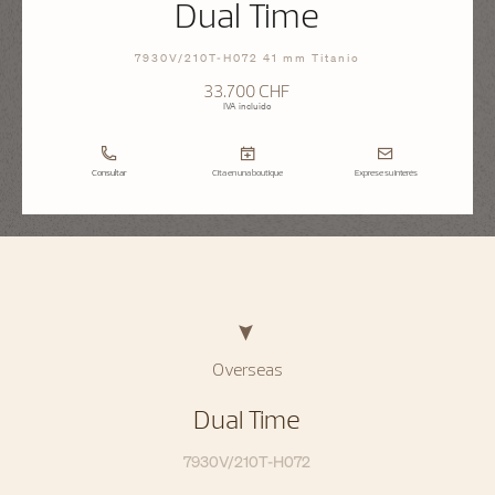
Dual Time
7930V/210T-H072 41 mm Titanio
33.700 CHF
IVA incluido
Consultar
Cita en una boutique
Exprese su interés
Overseas
Dual Time
7930V/210T-H072