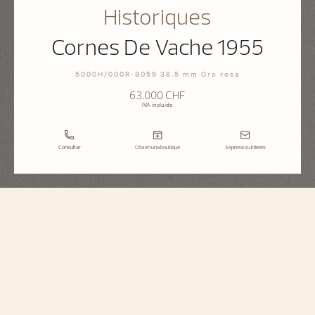
Historiques
Cornes De Vache 1955
5000H/000R-B059 38.5 mm Oro rosa
63.000 CHF
IVA incluido
Consultar
Cita en una boutique
Exprese su interés
Historiques
Cornes De Vache 1955