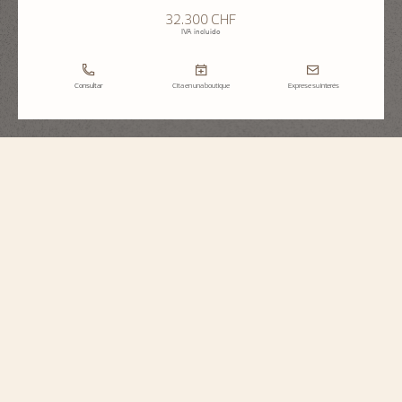
32.300 CHF
IVA incluido
Consultar
Cita en una boutique
Exprese su interés
Historiques
American 1921
1100S/000R-H115
Este reloj de diseño singular, fabricado en oro rosa 5N de 18 quilates, retoma
el espíritu original de un modelo de 1921, concebido para el mercado
estadounidense durante los locos años 20. Destaca por su lectura diagonal,