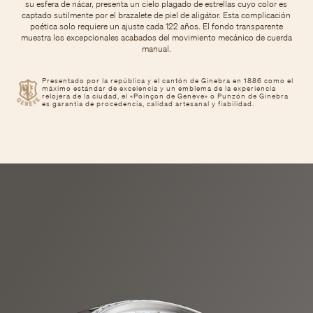
su esfera de nácar, presenta un cielo plagado de estrellas cuyo color es
captado sutilmente por el brazalete de piel de aligátor. Esta complicación
poética solo requiere un ajuste cada 122 años. El fondo transparente
muestra los excepcionales acabados del movimiento mecánico de cuerda
manual.
Presentado por la república y el cantón de Ginebra en 1886 como el
máximo estándar de excelencia y un emblema de la experiencia
relojera de la ciudad, el «Poinçon de Genève» o Punzón de Ginebra
es garantía de procedencia, calidad artesanal y fiabilidad.