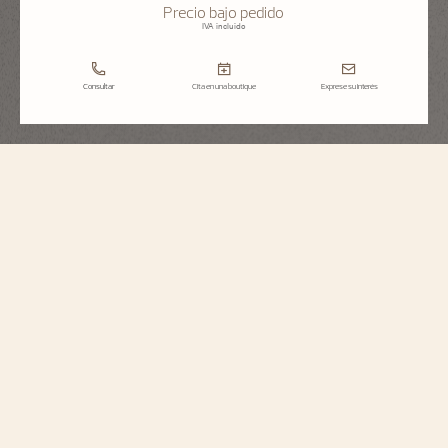
Precio bajo pedido
IVA incluido
Consultar
Cita en una boutique
Exprese su interés
Overseas
Tourbillon
6000V/110A-B544
Este reloj de acero, un tributo al espíritu viajero, alberga un movimiento
ultrafino de tan solo 5,65 milímetros de grosor y una jaula del tourbillon
inspirada en la cruz de Malta. Este calibre excepcional, equipado con una