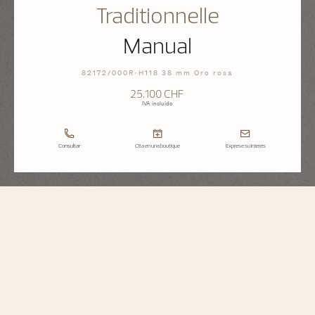
Traditionnelle
Manual
82172/000R-H118 38 mm Oro rosa
25.100 CHF
IVA incluido
Consultar
Cita en una boutique
Exprese su interés
Traditionnelle
Manual