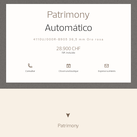
Patrimony
Automático
4110U/000R-B905 36,5 mm Oro rosa
28.900 CHF
IVA incluido
Consultar
Cita en una boutique
Exprese su interés
Patrimony