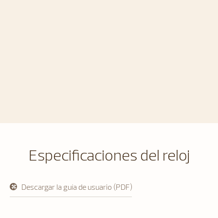
Especificaciones del reloj
Descargar la guía de usuario (PDF)
se
abre
en
una