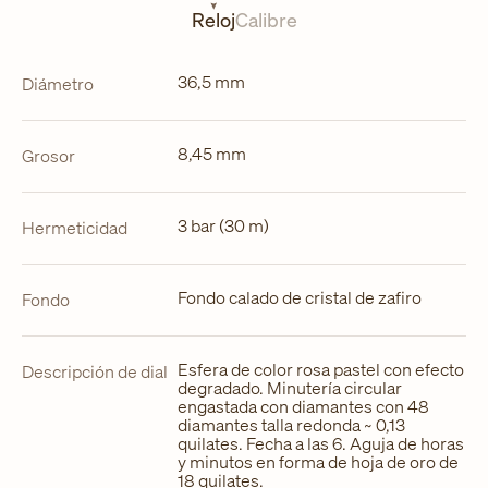
nueva
Reloj
Calibre
pestaña
36,5 mm
Diámetro
8,45 mm
Grosor
3 bar (30 m)
Hermeticidad
Fondo calado de cristal de zafiro
Fondo
Esfera de color rosa pastel con efecto
Descripción de dial
degradado. Minutería circular
engastada con diamantes con 48
diamantes talla redonda ~ 0,13
quilates. Fecha a las 6. Aguja de horas
y minutos en forma de hoja de oro de
18 quilates.