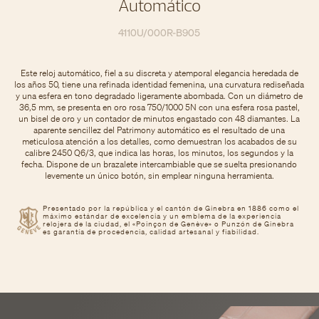
Automático
4110U/000R-B905
Este reloj automático, fiel a su discreta y atemporal elegancia heredada de
los años 50, tiene una refinada identidad femenina, una curvatura rediseñada
y una esfera en tono degradado ligeramente abombada. Con un diámetro de
36,5 mm, se presenta en oro rosa 750/1000 5N con una esfera rosa pastel,
un bisel de oro y un contador de minutos engastado con 48 diamantes. La
aparente sencillez del Patrimony automático es el resultado de una
meticulosa atención a los detalles, como demuestran los acabados de su
calibre 2450 Q6/3, que indica las horas, los minutos, los segundos y la
fecha. Dispone de un brazalete intercambiable que se suelta presionando
levemente un único botón, sin emplear ninguna herramienta.
Presentado por la república y el cantón de Ginebra en 1886 como el
máximo estándar de excelencia y un emblema de la experiencia
relojera de la ciudad, el «Poinçon de Genève» o Punzón de Ginebra
es garantía de procedencia, calidad artesanal y fiabilidad.