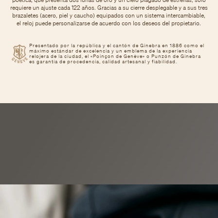
requiere un ajuste cada 122 años. Gracias a su cierre desplegable y a sus tres
brazaletes (acero, piel y caucho) equipados con un sistema intercambiable,
el reloj puede personalizarse de acuerdo con los deseos del propietario.
Presentado por la república y el cantón de Ginebra en 1886 como el
máximo estándar de excelencia y un emblema de la experiencia
relojera de la ciudad, el «Poinçon de Genève» o Punzón de Ginebra
es garantía de procedencia, calidad artesanal y fiabilidad.