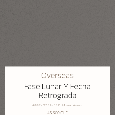
Overseas
Fase Lunar Y Fecha
Retrógrada
4000V/210A-B911 41 mm Acero
45.600 CHF