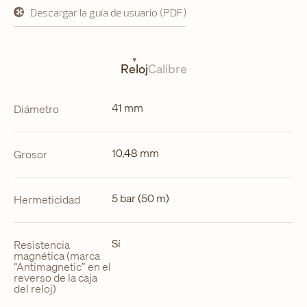
Descargar la guía de usuario (PDF)
se
abre
en
una
nueva
Reloj
Calibre
pestaña
41 mm
Diámetro
10,48 mm
Grosor
5 bar (50 m)
Hermeticidad
Sí
Resistencia
magnética (marca
“Antimagnetic” en el
reverso de la caja
del reloj)