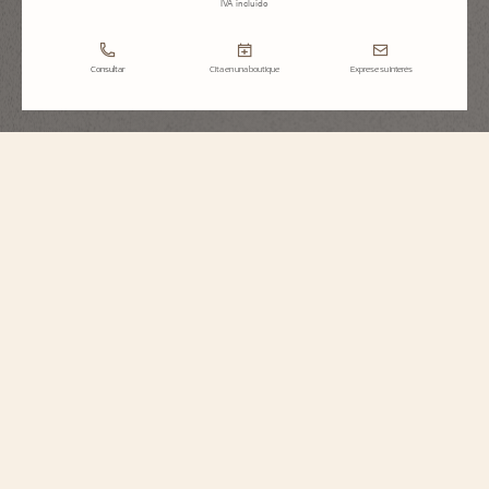
IVA incluido
Consultar
Cita en una boutique
Exprese su interés
Heures Créatives
Heure Romantique
37640/000G-B659
Inspirado en una pieza de 1916 creada durante el período de la Belle Époque
y el Art Nouveau, este reloj de oro blanco de 18 quilates rinde homenaje a
esa época romántica, con numerosas flores, naturaleza y animales. Está
engastado con 123 diamantes talla redonda y presenta una esfera de nácar
negra con números romanos pintados. El modelo Heure Romantique se