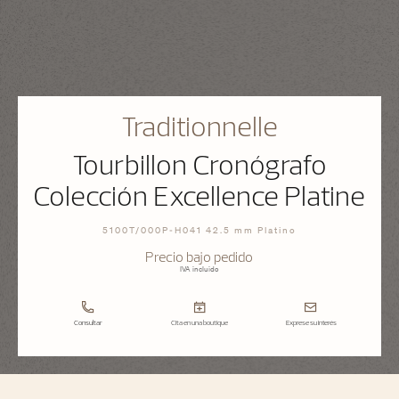
Traditionnelle
Tourbillon Cronógrafo
Colección Excellence Platine
5100T/000P-H041 42.5 mm Platino
Precio bajo pedido
IVA incluido
Consultar
Cita en una boutique
Exprese su interés