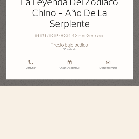
La Leyenda Del Zodiaco
Chino - Año De La
Serpiente
86073/000R-H034 40 mm Oro rosa
Precio bajo pedido
IVA incluido
Consultar
Cita en una boutique
Exprese su interés
Métiers d'Art
La Leyenda Del Zodiaco Chino - Año De