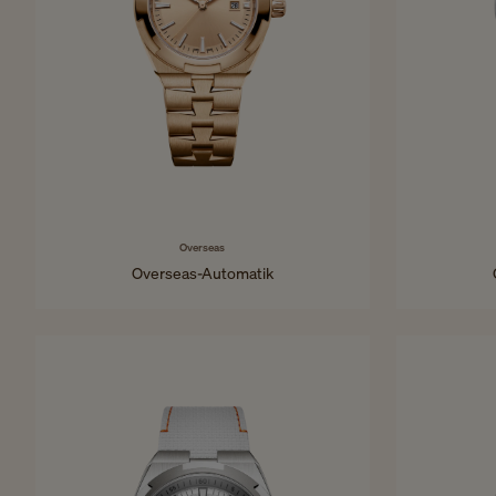
Overseas
Overseas-Automatik
34,5 mm - Roségold