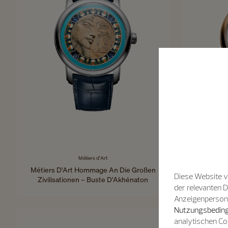
Métiers d'Art
Métiers 
Métiers D'Art Hommage An Die Großen
Zivili
Diese Website v
Zivilisationen – Buste D'Akhénaton
der relevanten 
Anzeigenpersonal
42 mm - Weißgold
Nutzungsbeding
analytischen Co