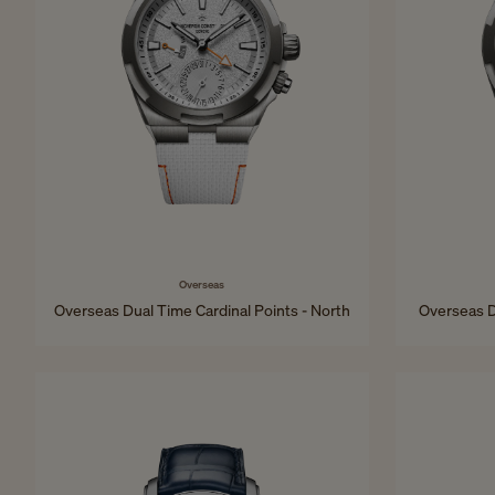
Overseas
Overseas Dual Time Cardinal Points - North
Overseas D
41 mm - Titan