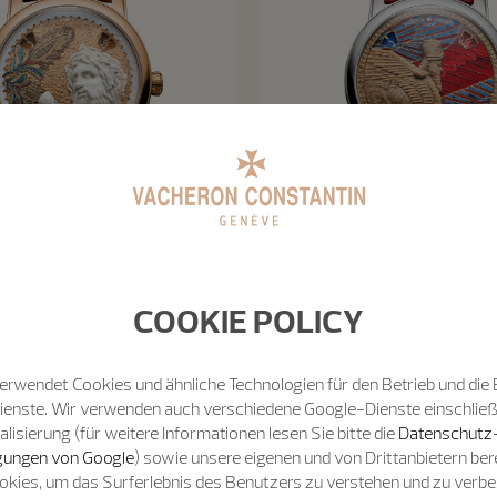
COOKIE POLICY
Métiers d'Art
Métiers d'Art
D'Art Hommage An Die Großen
sationen – Tibre De L’Iseum
Métiers D'Art Hommage An D
erwendet Cookies und ähnliche Technologien für den Betrieb und die 
Campense
Zivilisationen – Lamassu De 
Dienste. Wir verwenden auch verschiedene Google-Dienste einschließ
isierung (für weitere Informationen lesen Sie bitte die
Datenschutz
42 mm - Roségold
42 mm - Weißgold
ungen von Google
) sowie unsere eigenen und von Drittanbietern bere
okies, um das Surferlebnis des Benutzers zu verstehen und zu verb