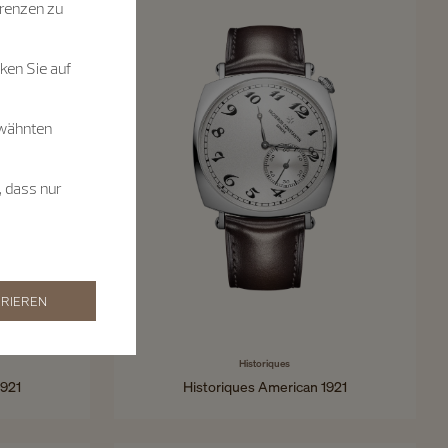
renzen zu
ken Sie auf
rwähnten
, dass nur
RIEREN
Historiques
1921
Historiques American 1921
40 x 40 mm - Weißgold