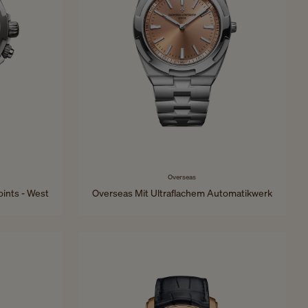
Overseas
oints - West
Overseas Mit Ultraflachem Automatikwerk
39,5 mm - Platin