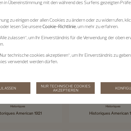
n in Übereinstimmung mit den während des Surfens gezeigten Präfe
ung zu einigen oder allen Cookies zu ändern oder zu widerrufen, klic
 oder lesen Sie unsere
Cookie-Richtlinie
, um mehr zu erfahren.
„Alle zulassen“, um Ihr Einverständnis für die Verwendung der oben e
n.
„Nur technische cookies akzeptieren“, um Ihr Einverständnis zu geben
kies verwendet werden dürfen.
NUR TECHNISCHE COOKIES
ZULASSEN
KONFIGU
AKZEPTIEREN
Historiques
Historiques
toriques American 1921
Historiques American 
36.5x36.5 mm - Roségold
40 x 40 mm - Roségold