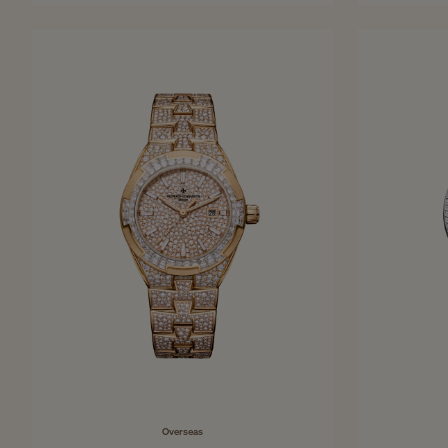
36,5 mm - Weißgold
Overseas