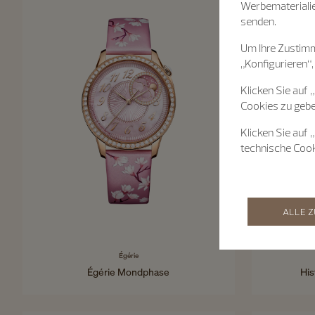
Werbematerialie
senden.
Um Ihre Zustimm
„Konfigurieren“,
Klicken Sie auf 
Cookies zu gebe
Klicken Sie auf 
technische Coo
ALLE 
Égérie
Égérie Mondphase
His
37 mm - Roségold