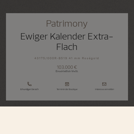
Patrimony
Ewiger Kalender Extra-
Flach
43175/000R-B519 41 mm Roségold
103.000 €
Einschließlich MwSt.
Erkundigen Sie sich
Termin in der Boutique
Interesse anmelden