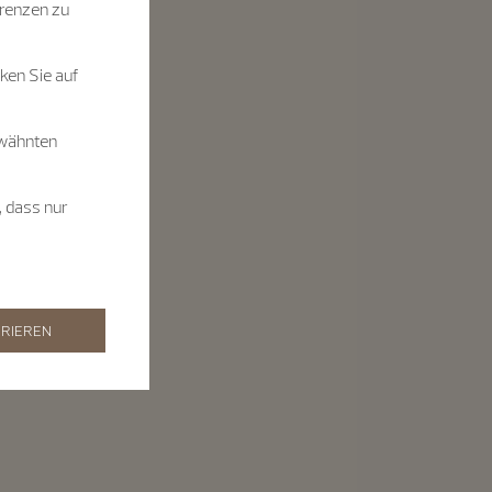
renzen zu
ken Sie auf
rwähnten
, dass nur
RIEREN