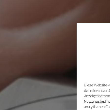
Diese Website v
der relevanten 
Anzeigenpersonal
Nutzungsbeding
analytischen Co