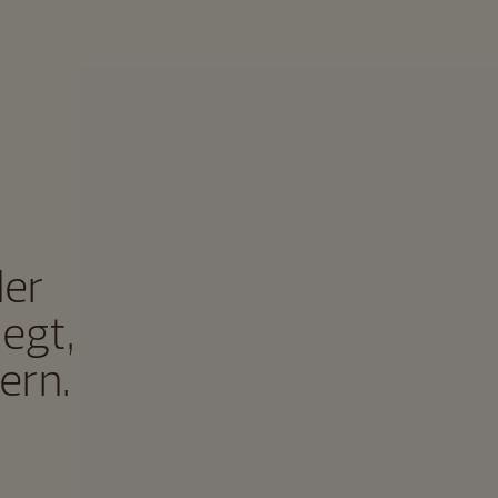
der
legt,
ern.