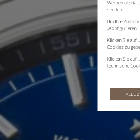
Werbematerialie
senden.
Um Ihre Zustimm
„Konfigurieren“,
Klicken Sie auf 
Cookies zu gebe
Klicken Sie auf 
technische Coo
ALLE 