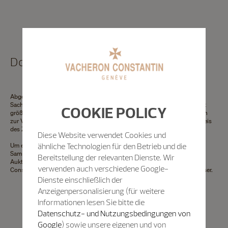
Dokument für Versicherungszwecke
Abgesehen vom ideellen Aspekt ist der Wert einer Uhr eine höchst reale
Sache. Deshalb bietet Ihnen unsere Abteilung Patrimoine an, Ihre Uhr mit
COOKIE POLICY
größter Sorgfalt und Präzision zu schätzen. Das Dokument, das wir Ihnen
zur Verfügung stellen, gibt den aktuellen, zuletzt verzeichneten Listenpreis
des Zeitmessers an.
Diese Website verwendet Cookies und
ähnliche Technologien für den Betrieb und die
Um eine Schätzung des Wertes eines Zeitmessers auf dem Markt für
Sammleruhren zu erhalten, raten wir Ihnen, sich an ein spezialisiertes
Bereitstellung der relevanten Dienste. Wir
Auktionshaus zu wenden. Um Ihr Eigentum zu schützen, gibt Vacheron
verwenden auch verschiedene Google-
Constantin keine telefonischen Auskünfte über unsere Vintage-Zeitmesser.
Dienste einschließlich der
Anzeigenpersonalisierung (für weitere
Informationen lesen Sie bitte die
Datenschutz- und Nutzungsbedingungen von
Google
) sowie unsere eigenen und von