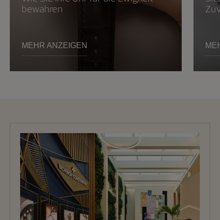
bewahren
Zuv
MEHR ANZEIGEN
ME