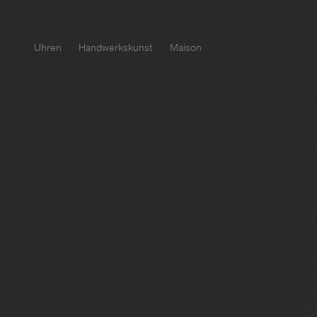
Uhren
Handwerkskunst
Maison