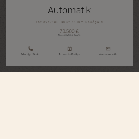
Automatik
4520V/210R-B967 41 mm Roségold
70.500 €
Einschließlich MwSt.
Erkundigen Sie sich
Termin in der Boutique
Interesse anmelden
Overseas
Automatik
4520V/210R-B967