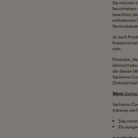
Sie müssen si
beschrieben s
beachten, das
enthaltenen 
Servicekanals
Je nach Prod
Kulanzversand
sein.
Produkte, di
überschreiten
die diesen We
Vacheron Cons
Diebstahl be
Wenn
Vachero
Vacheron Con
Adresse ein P
Das notwe
Ein ausge
Anschließend