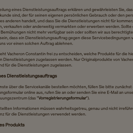
eilung eines Dienstleistungsauftrags erklären und gewährleisten Sie, das
dkunde sind, der für seinen eigenen persönlichen Gebrauch oder den per
es anderen handelt, und dass Sie die Dienstleistungen nicht für kommer
rn, verkaufen oder anderweitig vermarkten oder erwerben werden. Sollte 
r Bemühungen nicht mehr verfügbar sein oder sollten wir aus berechtig
sein, dass ein Dienstleistungsauftrag gegen diese Servicebedingungen v
uns vor einen solchen Auftrag ablehnen.
steht Vacheron Constantin frei zu entscheiden, welche Produkte für die hi
 Dienstleistungen zugelassen werden. Nur Originalprodukte von Vache
nd für die Dienstleistungen zugelassen.
es Dienstleistungsauftrags
ste über die Servicekanäle bestellen möchten, füllen Sie bitte zunächst
ungsformular online aus, rufen Sie an oder senden Sie eine E-Mail an uns
uungszentrum (das "
Vorregistrierungsformular
").
tellten Informationen müssen wahrheitsgetreu, genau und nicht irreführ
enz für die Dienstleistungen verwendet werden.
es Produkts