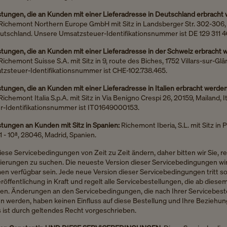
stungen, die an Kunden mit einer Lieferadresse in Deutschland erbracht
 Richemont Northern Europe GmbH mit Sitz in Landsberger Str. 302-306
tschland. Unsere Umsatzsteuer-Identifikationsnummer ist DE 129 311 4
stungen, die an Kunden mit einer Lieferadresse in der Schweiz erbracht
Richemont Suisse S.A. mit Sitz in 9, route des Biches, 1752 Villars-sur-Glâ
zsteuer-Identifikationsnummer ist CHE-102.738.465.
stungen, die an Kunden mit einer Lieferadresse in Italien erbracht werde
Richemont Italia S.p.A. mit Sitz in Via Benigno Crespi 26, 20159, Mailand, I
-Identifikationsnummer ist IT01649000153.
stungen an Kunden mit Sitz in Spanien:
Richemont Iberia, S.L. mit Sitz in 
41 - 10ª, 28046, Madrid, Spanien.
ese Servicebedingungen von Zeit zu Zeit ändern, daher bitten wir Sie, 
sierungen zu suchen. Die neueste Version dieser Servicebedingungen wi
en verfügbar sein. Jede neue Version dieser Servicebedingungen tritt s
öffentlichung in Kraft und regelt alle Servicebestellungen, die ab dies
den. Änderungen an den Servicebedingungen, die nach Ihrer Servicebest
werden, haben keinen Einfluss auf diese Bestellung und Ihre Beziehung
s ist durch geltendes Recht vorgeschrieben.