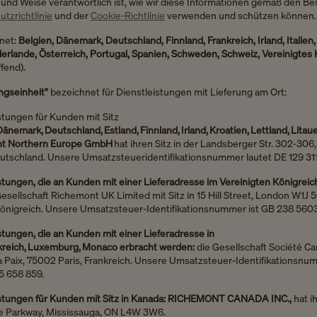
t und Weise verantwortlich ist, wie wir diese Informationen gemäß den 
tzrichtlinie
und der
Cookie-Richtlinie
verwenden und schützen können
hnet:
Belgien, Dänemark, Deutschland, Finnland, Frankreich, Irland, Italie
erlande, Österreich, Portugal, Spanien, Schweden, Schweiz, Vereinigtes 
ffend).
ngseinheit"
bezeichnet für Dienstleistungen mit Lieferung am Ort:
stungen für Kunden mit Sitz
 Dänemark, Deutschland, Estland, Finnland, Irland, Kroatien, Lettland, Li
t Northern Europe GmbH
hat ihren Sitz in der Landsberger Str. 302-306
tschland. Unsere Umsatzsteueridentifikationsnummer lautet DE 129 31
stungen, die an Kunden mit einer Lieferadresse im Vereinigten Königreic
Gesellschaft Richemont UK Limited mit Sitz in 15 Hill Street, London W1J 
Königreich. Unsere Umsatzsteuer-Identifikationsnummer ist GB 238 5603
stungen, die an Kunden mit einer Lieferadresse in
nkreich, Luxemburg, Monaco erbracht werden:
die Gesellschaft Société Car
 la Paix, 75002 Paris, Frankreich. Unsere Umsatzsteuer-Identifikationsnu
5 658 859.
istungen für Kunden mit Sitz in Kanada: RICHEMONT CANADA INC.,
hat ih
e Parkway, Mississauga, ON L4W 3W6.