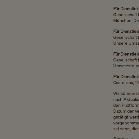
Für Dienstlei
Gesellschaft
München, Deu
Für Dienstlei
Gesellschaft 
Unsere Umsat
Für Dienstlei
Gesellschaft 
Umsatzsteuer
Für Dienstlei
Castellana, 1
Wir können di
nach Aktuali
den Plattform
Datum der Ver
getätigt wer
vorgenommen 
sei denn, die