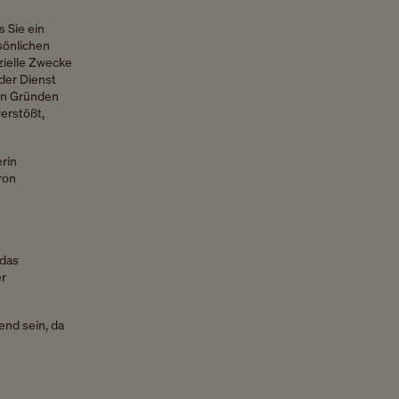
s Sie ein
sönlichen
zielle Zwecke
der Dienst
ten Gründen
erstößt,
erin
ron
 das
er
end sein, da