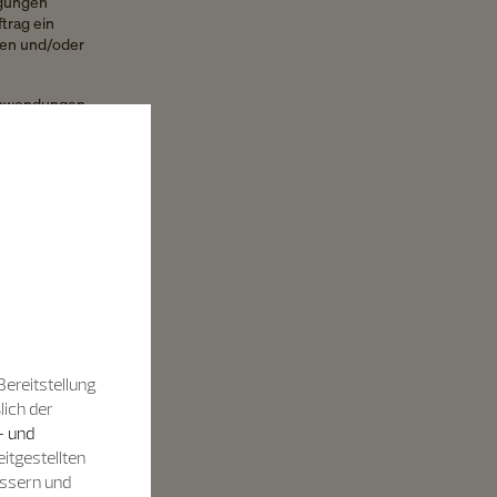
ngungen
trag ein
rden und/oder
 Anwendungen,
formen
");
 Vacheron
ie Sie
, die Ihnen
e
fischen
Bereitstellung
lich der
ung von
- und
nline-
itgestellten
r E-Mail
essern und