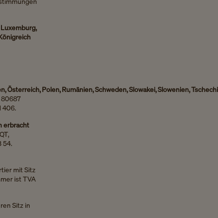
Bestimmungen
.
n, Luxemburg,
Königreich
tauen, Österreich, Polen, Rumänien, Schweden, Slowakei, Slowenien, Tschech
, 80687
1 406.
h erbracht
5QT,
 54.
tier mit Sitz
mmer ist TVA
ren Sitz in