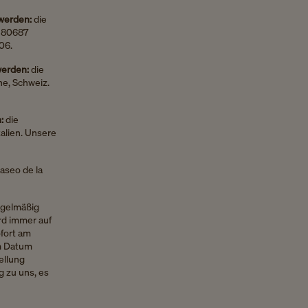
 werden:
die
, 80687
06.
 werden:
die
ne, Schweiz.
n:
die
talien. Unsere
Paseo de la
regelmäßig
rd immer auf
ofort am
em Datum
ellung
 zu uns, es