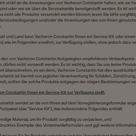
ch strikt an die Anweisungen von Vacheron Constantin halten, wie sie hi
ind oder wie sie über die Servicekanäle bereitgestellt werden. Es ist wic
s nicht alle Produkte versendet werden können; lesen Sie bitte sorgfältig
Servicebedingungen und/oder die Anweisungen des von Ihnen genutzt
.
ukt und Land kann Vacheron Constantin Ihnen ein Service-Kit oder einen
, wie im Folgenden erwähnt, zur Verfügung stellen, ohne jedoch dazu ve
e den von Vacheron Constantin festgelegten empfohlenen Verkaufspreis
, dürfen nicht versandt werden. Es ist wichtig, dass Sie uns keine Produk
rt überschreiten, es sei denn, Vacheron Constantin hat dies ausdrückli
tantin ist hiermit von jeglicher Verantwortung für Schäden, Zerstörung,
freit, sollten Sie solche Produkte entgegen der obigen Bestimmungen v
n Constantin Ihnen ein Service-Kit zur Verfügung stellt:
stantin sendet an die von Ihnen auf dem Vorregistrierungsformular an
ostpaket (das "Service Kit"), das insbesondere Folgendes enthält
ndige Material, um Ihr Produkt sorgfältig zu verpacken, und
drucktes Exemplar des Voranmeldeformulars und ggf. weitere Informatio
 müssen Sie Ihr Produkt verpacken und das Versandpaket fertigstellen, 