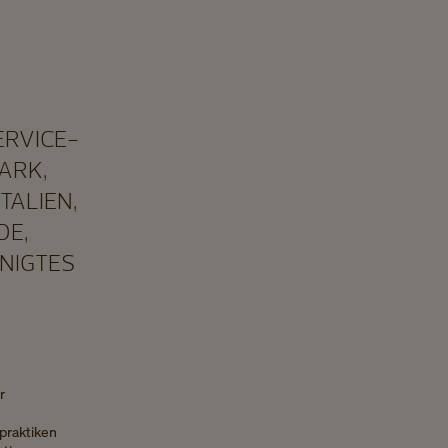
ERVICE-
ARK,
TALIEN,
DE,
INIGTES
r
praktiken