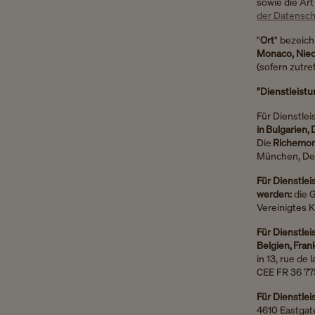
sowie die Ar
der Datenschu
"
Ort
" bezeic
Monaco, Nied
(sofern zutre
"Dienstleistu
Für Dienstlei
in Bulgarien,
Die
Richemon
München, Deu
Für Dienstlei
werden:
die 
Vereinigtes 
Für Dienstlei
Belgien, Fra
in 13, rue de
CEE FR 36 77
Für Dienstle
4610 Eastgat