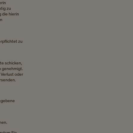
erin
htig zu
 die hierin
en
rpflichtet zu
te schicken,
ch genehmigt.
 Verlust oder
ersenden.
gegebene
nen.
indem Sie