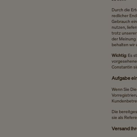
Durch die Ert
redlicher En
Gebrauch ein
nutzen, liefe
trotz unsere
der Meinung 
behalten wir 
Wichtig
: Es 
vorgesehenen
Constantin si
Aufgabe ein
Wenn Sie Dien
Vorregistrier
Kundenbetre
Die bereitges
sie als Refer
Versand Ihr