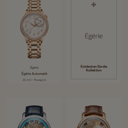
Égérie
Entdecken Sie die
Égérie
Kollektion
Égérie Automatik
35 mm - Roségold
Métiers d'Art
Die Métiers d’Art-Kollektion zelebriert Kultur und Kreativität durch
Entdecken Sie die Kollektion
tragbare Kunstwerke. Die Meisterhandwerker von Vacheron Constantin
lassen sich von den Traditionen der dekorativen Künste aus der ganzen
Welt inspirieren und setzen damit ein jahrhundertealtes Savoir-faire fort.