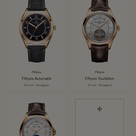
Fiftysix
Benannt nach einem ikonischen Modell aus der Mitte des Jahrhunderts,
Entdecken Sie die Kollektion
ist diese moderne, elegante und entspannte Kollektion entschieden
kosmopolitisch. Klare Linien und eine Vielzahl von raffinierten
Komplikationen sorgen für ein einfaches Ablesen und Tragen.
Fiftysix
Fiftysix
Fiftysix Automatik
Fiftysix Tourbillon
40 mm - Roségold
41 mm - Roségold