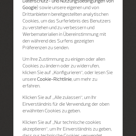
Datenschutz- und Nutzungsbedingungen von
Google
) sowie unsere eigenen und von
Drittanbietern bereitgestellten analytischen
Cookies, um das Surferlebnis des Benutzers
zu verstehen und zu verbessern und
Werbematerialien in Übereinstimmung mit
den während des Surfens gezeigten
Präferenzen zu senden.
Um Ihre Zustimmung zu einigen oder allen
Cookies zu ändern oder zu widerrufen,
klicken Sie auf „Konfigurieren“, oder lesen Sie
unsere
Cookie-Richtlinie
, um mehr zu
erfahren.
Klicken Sie auf „Alle zulassen“, um Ihr
Einverständnis für die Verwendung der oben
erwähnten Cookies zu geben.
Klicken Sie auf „Nur technische cookies
akzeptieren“, um Ihr Einverständnis zu geben,
dass nur technische Cookies verwendet