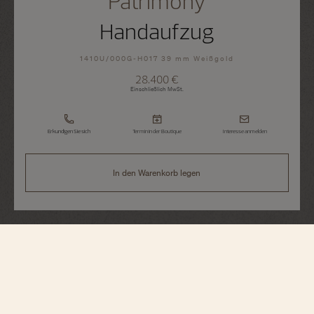
Patrimony
Handaufzug
1410U/000G-H017 39 mm Weißgold
28.400 €
Einschließlich MwSt.
Erkundigen Sie sich
Termin in der Boutique
Interesse anmelden
In den Warenkorb legen
Patrimony