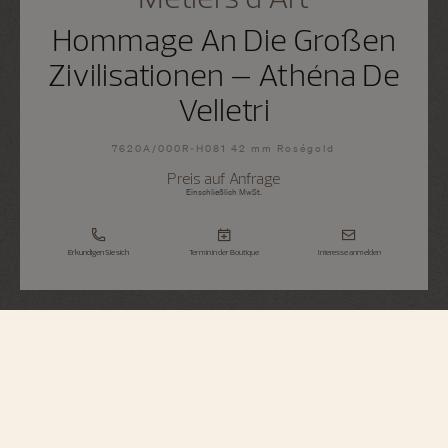
Hommage An Die Großen
Zivilisationen – Athéna De
Velletri
7620A/000R-H081 42 mm Roségold
Preis auf Anfrage
Einschließlich MwSt.
Erkundigen Sie sich
Termin in der Boutique
Interesse anmelden
Métiers d'Art