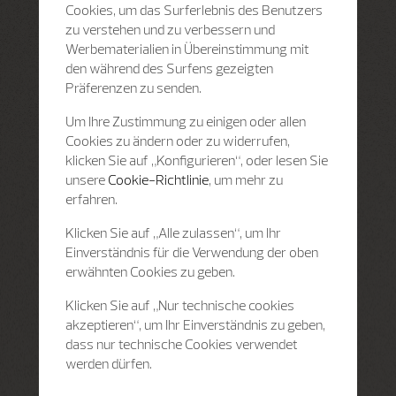
Cookies, um das Surferlebnis des Benutzers
zu verstehen und zu verbessern und
Werbematerialien in Übereinstimmung mit
den während des Surfens gezeigten
Präferenzen zu senden.
Um Ihre Zustimmung zu einigen oder allen
Cookies zu ändern oder zu widerrufen,
klicken Sie auf „Konfigurieren“, oder lesen Sie
unsere
Cookie-Richtlinie
, um mehr zu
erfahren.
Klicken Sie auf „Alle zulassen“, um Ihr
Einverständnis für die Verwendung der oben
erwähnten Cookies zu geben.
Klicken Sie auf „Nur technische cookies
akzeptieren“, um Ihr Einverständnis zu geben,
dass nur technische Cookies verwendet
werden dürfen.