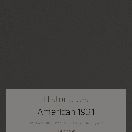
Historiques
American 1921
82035/000R-H114 40 x 40 mm Roségold
44.300 €