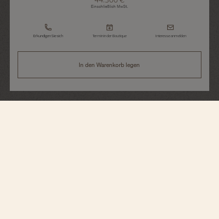
Einschließlich MwSt.
Erkundigen Sie sich
Termin in der Boutique
Interesse anmelden
In den Warenkorb legen
Historiques
American 1921
82035/000R-H114