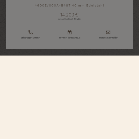
4600E/000A-B487 40 mm Edelstahl
14.200 €
Einschließlich MwSt.
Erkundigen Sie sich
Termin in der Boutique
Interesse anmelden
Fiftysix
Automatik
4600E/000A-B487
Der moderne Retro-Stil dieser Uhr ist von einem Modell von 1956 – der