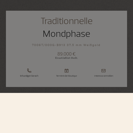
Traditionnelle
Mondphase
7006T/000G-B913 37.5 mm Weißgold
89.000 €
Einschließlich MwSt.
Erkundigen Sie sich
Termin in der Boutique
Interesse anmelden
Traditionnelle