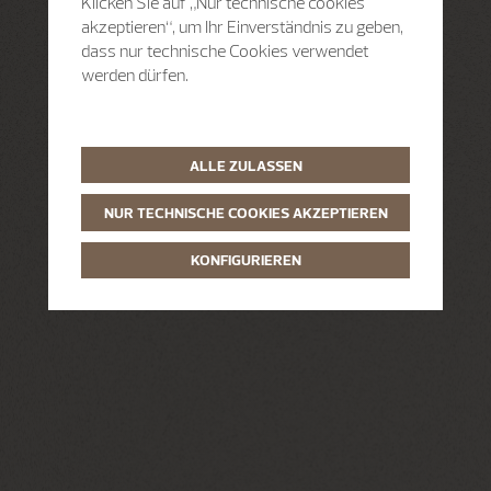
Klicken Sie auf „Nur technische cookies
akzeptieren“, um Ihr Einverständnis zu geben,
dass nur technische Cookies verwendet
werden dürfen.
ALLE ZULASSEN
NUR TECHNISCHE COOKIES AKZEPTIEREN
KONFIGURIEREN