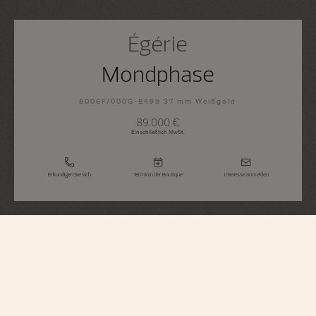
Égérie
Mondphase
8006F/000G-B499 37 mm Weißgold
89.000 €
Einschließlich MwSt.
Erkundigen Sie sich
Termin in der Boutique
Interesse anmelden
Égérie