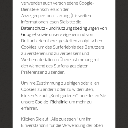
verwenden auch verschiedene Google-
Dienste einschließlich der
Anzeigenpersonalisierung (für weitere
Informationen lesen Sie bitte die
Datenschutz- und Nutzungsbedingungen von
Google
) sowie unsere eigenen und von
Drittanbietern bereitgestellten analytischen
Cookies, um das Surferlebnis des Benutzers
zu verstehen und zu verbessern und
Werbematerialien in Übereinstimmung mit
den während des Surfens gezeigten
Präferenzen zu senden.
Um Ihre Zustimmung zu einigen oder allen
Cookies zu ändern oder zu widerrufen,
klicken Sie auf „Konfigurieren“, oder lesen Sie
unsere
Cookie-Richtlinie
, um mehr zu
erfahren.
Klicken Sie auf „Alle zulassen“, um Ihr
Einverständnis für die Verwendung der oben