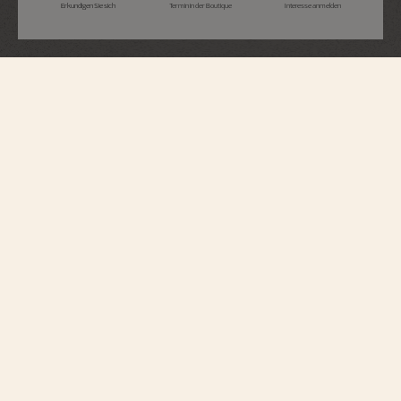
Erkundigen Sie sich
Termin in der Boutique
Interesse anmelden
Traditionnelle
Ewiger Kalender Retrograde
Datumsanzeige Openface
4030T/000P-H054
Dieser Zeitmesser, dessen Gehäuse vollständig aus 950er Platin gefertigt ist,
vereint technisches Savoir-faire und avantgardistische Visionen. Anlässlich
des 270-jährigen Jubiläums von Vacheron Constantin wurde die Uhr in einer
limitierten Auflage von 370 Exemplaren mit einer diskreten
Jubiläumssignatur und einer „Côte unique“-Endbearbeitung versehen. Ein
durchbrochenes Zifferblatt mit von Hand guillochiertem Malteserkreuz
offenbart die Schönheit und die Kraft des neuen Automatikuhrwerks. Der