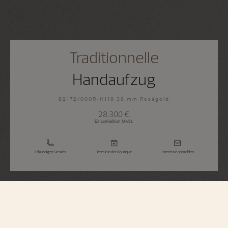
Traditionnelle
Handaufzug
82172/000R-H118 38 mm Roségold
28.300 €
Einschließlich MwSt.
Erkundigen Sie sich
Termin in der Boutique
Interesse anmelden