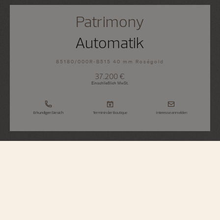
Patrimony
Automatik
85180/000R-B515 40 mm Roségold
37.200 €
Einschließlich MwSt.
Erkundigen Sie sich
Termin in der Boutique
Interesse anmelden
Patrimony